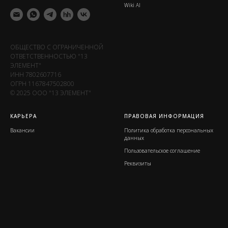
Wiki Al
ОБЩЕСТВО С ОГРАНИЧЕННОЙ
ОТВЕТСТВЕННОСТЬЮ "13
ЭЛЕМЕНТ"
ИНН 7802607716
ОГРН 1167847502800
© 2025 ООО "13 ЭЛЕМЕНТ"
КАРЬЕРА
ПРАВОВАЯ ИНФОРМАЦИЯ
Вакансии
Политика обработка персональных
данных
Пользовательское соглашение
Реквизиты