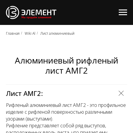
Главная
Wiki Al
Лист алюминиевый
/
/
Алюминиевый рифленый
лист АМГ2
Лист АМГ2:
Рифленый алюминиевый лист АМГ2 - это профильное
изделие с рифленой поверхностью различными
узорами (выступами).
Рифление представляет собой ряд выступов,
расположенных вдоль листа, что придает ему