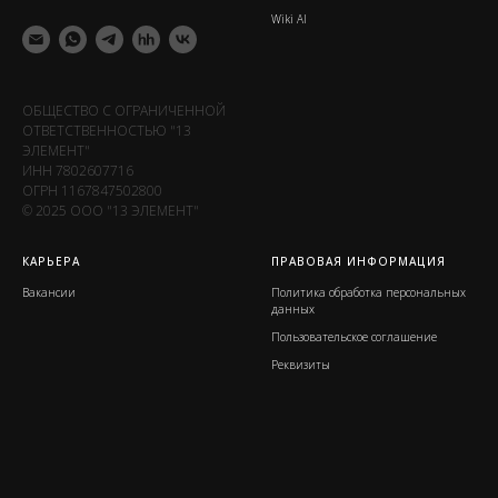
Wiki Al
ОБЩЕСТВО С ОГРАНИЧЕННОЙ
ОТВЕТСТВЕННОСТЬЮ "13
ЭЛЕМЕНТ"
ИНН 7802607716
ОГРН 1167847502800
© 2025 ООО "13 ЭЛЕМЕНТ"
КАРЬЕРА
ПРАВОВАЯ ИНФОРМАЦИЯ
Вакансии
Политика обработка персональных
данных
Пользовательское соглашение
Реквизиты