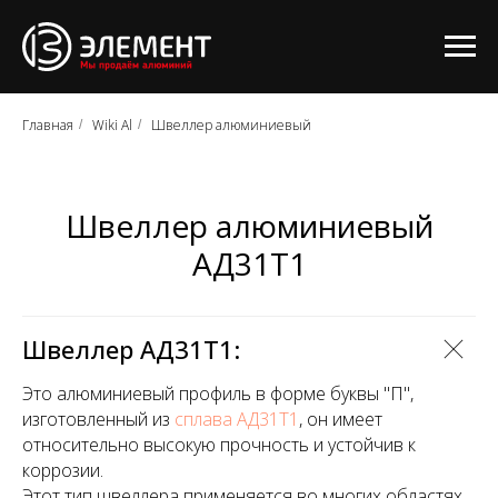
Главная
Wiki Al
Швеллер алюминиевый
/
/
Швеллер алюминиевый
АД31Т1
Швеллер АД31Т1:
Это алюминиевый профиль в форме буквы "П",
изготовленный из
сплава АД31Т1
, он имеет
относительно высокую прочность и устойчив к
коррозии.
Этот тип швеллера применяется во многих областях,